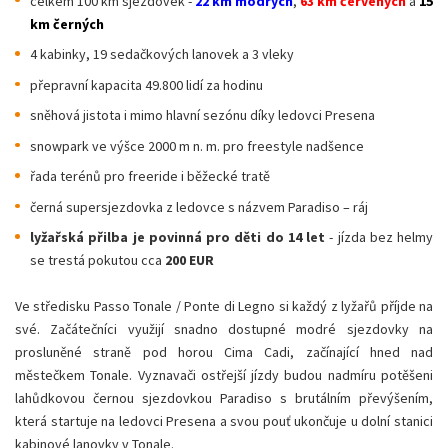
celkem 100 km sjezdovek -
22 km modrých
,
63 km červených
a
15
km černých
4 kabinky, 19 sedačkových lanovek a 3 vleky
přepravní kapacita 49.800 lidí za hodinu
sněhová jistota i mimo hlavní sezónu díky ledovci Presena
snowpark ve výšce 2000 m n. m. pro freestyle nadšence
řada terénů pro freeride i běžecké tratě
černá supersjezdovka z ledovce s názvem Paradiso – ráj
lyžařská přilba je povinná
pro děti do 14 let
- jízda bez helmy
se trestá pokutou cca
200 EUR
Ve středisku Passo Tonale / Ponte di Legno si každý z lyžařů příjde na
své. Začátečníci využijí snadno dostupné modré sjezdovky na
prosluněné straně pod horou Cima Cadi, začínající hned nad
městečkem Tonale. Vyznavači ostřejší jízdy budou nadmíru potěšeni
lahůdkovou černou sjezdovkou Paradiso s brutálním převýšením,
která startuje na ledovci Presena a svou pouť ukončuje u dolní stanici
kabinové lanovky v Tonale.