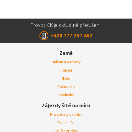
Provoz CK je aktuálně přerušen
+420 777 257 462
Země
Balkán a Karpaty
Francie
Itálie
Rakousko
Slovinsko
Zájezdy šité na míru
Pro rodiny s dětmi
Pro kaliče
Pro freeridery