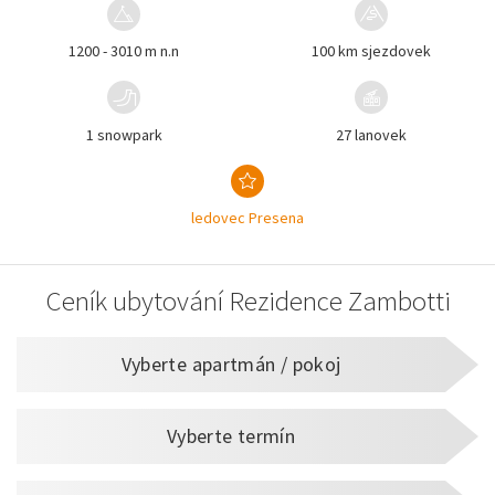
1200 - 3010 m n.n
100 km sjezdovek
1 snowpark
27 lanovek
ledovec Presena
Ceník ubytování Rezidence Zambotti
Vyberte apartmán / pokoj
Vyberte termín