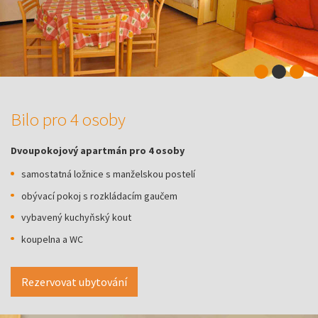
Bilo pro 4 osoby
Dvoupokojový apartmán pro 4 osoby
samostatná ložnice s manželskou postelí
obývací pokoj s rozkládacím gaučem
vybavený kuchyňský kout
koupelna a WC
Rezervovat ubytování