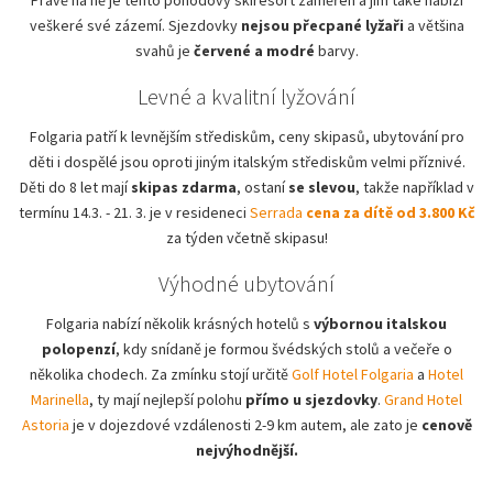
veškeré své zázemí. Sjezdovky
nejsou přecpané lyžaři
a většina
svahů je
červené a modré
barvy.
Levné a kvalitní lyžování
Folgaria patří k levnějším střediskům, ceny skipasů, ubytování pro
děti i dospělé jsou oproti jiným italským střediskům velmi příznivé.
Děti do 8 let mají
skipas zdarma
, ostaní
se slevou
, takže například v
termínu 14.3. - 21. 3. je v resideneci
Serrada
cena za dítě od 3.800 Kč
za týden včetně skipasu!
Výhodné ubytování
Folgaria nabízí několik krásných hotelů s
výbornou italskou
polopenzí
, kdy snídaně je formou švédských stolů a večeře o
několika chodech. Za zmínku stojí určitě
Golf Hotel Folgaria
a
Hotel
Marinella
, ty mají nejlepší polohu
přímo u sjezdovky
.
Grand Hotel
Astoria
je v dojezdové vzdálenosti 2-9 km autem, ale zato je
cenově
nejvýhodnější.