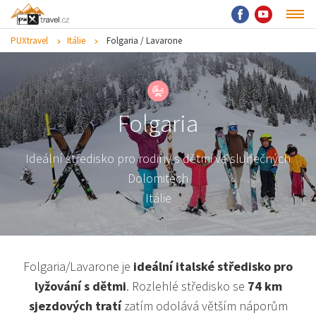
PUXtravel
Itálie
Folgaria / Lavarone
Folgaria
Ideální středisko pro rodiny s dětmi ve slunečných
Dolomitech
Itálie
Folgaria/Lavarone je
ideální italské středisko pro
lyžování s dětmi
. Rozlehlé středisko se
74 km
sjezdových tratí
zatím odolává větším náporům