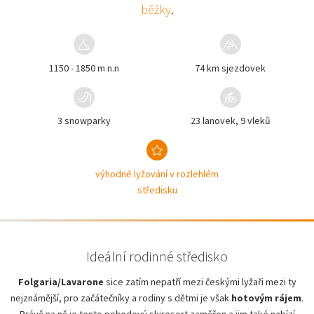
běžky
.
1150 - 1850 m n.n
74 km sjezdovek
3 snowparky
23 lanovek, 9 vleků
výhodné lyžování v rozlehlém
středisku
Ideální rodinné středisko
Folgaria/Lavarone
sice zatím nepatří mezi českými lyžaři mezi ty
nejznámější, pro začátečníky a rodiny s dětmi je však
hotovým rájem
.
Právě na ně je tento pohodový skiresort zaměřen a jim také nabízí