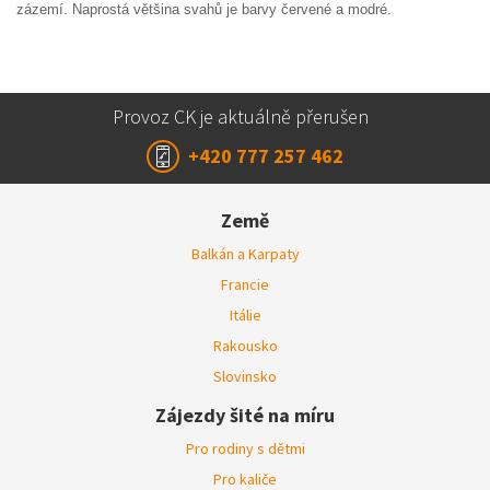
zázemí. Naprostá většina svahů je barvy červené a modré.
Provoz CK je aktuálně přerušen
+420 777 257 462
Země
Balkán a Karpaty
Francie
Itálie
Rakousko
Slovinsko
Zájezdy šité na míru
Pro rodiny s dětmi
Pro kaliče