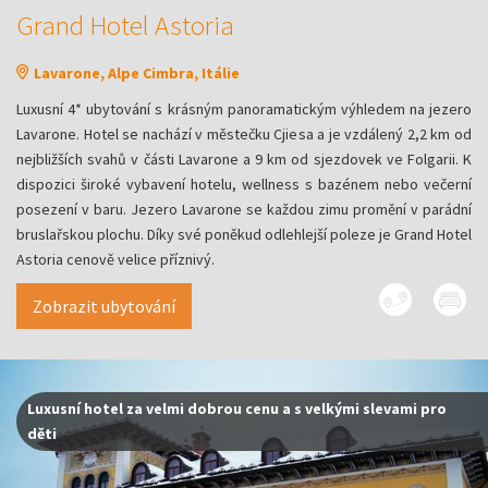
Grand Hotel Astoria
Lavarone, Alpe Cimbra, Itálie
Luxusní 4* ubytování s krásným panoramatickým výhledem na jezero
Lavarone. Hotel se nachází v městečku Cjiesa a je vzdálený 2,2 km od
nejbližších svahů v části Lavarone a 9 km od sjezdovek ve Folgarii. K
dispozici široké vybavení hotelu, wellness s bazénem nebo večerní
posezení v baru. Jezero Lavarone se každou zimu promění v parádní
bruslařskou plochu. Díky své poněkud odlehlejší poleze je Grand Hotel
Astoria cenově velice příznivý.
Zobrazit ubytování
Luxusní hotel za velmi dobrou cenu a s velkými slevami pro
děti