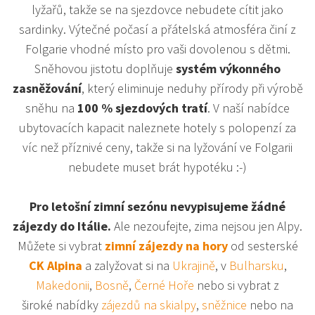
lyžařů, takže se na sjezdovce nebudete cítit jako
sardinky. Výtečné počasí a přátelská atmosféra činí z
Folgarie vhodné místo pro vaši dovolenou s dětmi.
Sněhovou jistotu doplňuje
systém výkonného
zasněžování
, který eliminuje neduhy přírody při výrobě
sněhu na
100 % sjezdových tratí
. V naší nabídce
ubytovacích kapacit naleznete hotely s polopenzí za
víc než příznivé ceny, takže si na lyžování ve Folgarii
nebudete muset brát hypotéku :-)
Pro letošní zimní sezónu nevypisujeme žádné
zájezdy do Itálie.
Ale nezoufejte, zima nejsou jen Alpy.
Můžete si vybrat
zimní zájezdy na hory
od sesterské
CK Alpina
a zalyžovat si na
Ukrajině
, v
Bulharsku
,
Makedonii
,
Bosně
,
Černé Hoře
nebo si vybrat z
široké nabídky
zájezdů na skialpy
,
sněžnice
nebo na