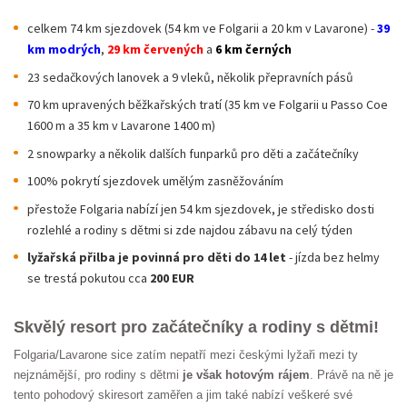
celkem 74 km sjezdovek (54 km ve Folgarii a 20 km v Lavarone) -
39
km modrých
,
29 km červených
a
6 km černých
23 sedačkových lanovek a 9 vleků, několik přepravních pásů
70 km upravených běžkařských tratí (35 km ve Folgarii u Passo Coe
1600 m a 35 km v Lavarone 1400 m)
2 snowparky a několik dalších funparků pro děti a začátečníky
100% pokrytí sjezdovek umělým zasněžováním
přestože Folgaria nabízí jen 54 km sjezdovek, je středisko dosti
rozlehlé a rodiny s dětmi si zde najdou zábavu na celý týden
lyžařská přilba je povinná
pro děti do 14 let
- jízda bez helmy
se trestá pokutou cca
200 EUR
Skvělý resort pro začátečníky a rodiny s dětmi!
Folgaria/Lavarone sice zatím nepatří mezi českými lyžaři mezi ty
nejznámější, pro rodiny s dětmi
je však hotovým rájem
. Právě na ně je
tento pohodový skiresort zaměřen a jim také nabízí veškeré své