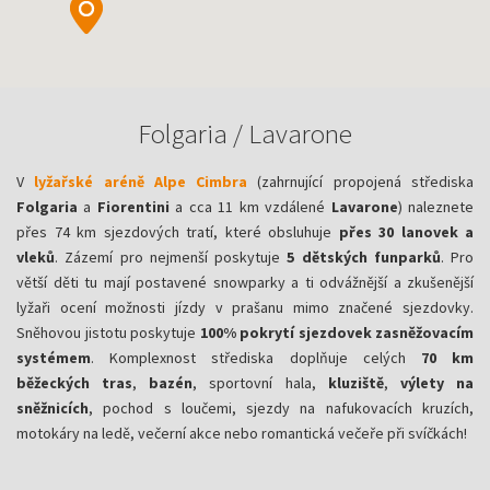
Folgaria / Lavarone
V
lyžařské aréně Alpe Cimbra
(zahrnující propojená střediska
Folgaria
a
Fiorentini
a cca 11 km vzdálené
Lavarone
) naleznete
přes 74 km sjezdových tratí, které obsluhuje
přes 30 lanovek a
vleků
. Zázemí pro nejmenší poskytuje
5 dětských funparků
. Pro
větší děti tu mají postavené snowparky a ti odvážnější a zkušenější
lyžaři ocení možnosti jízdy v prašanu mimo značené sjezdovky.
Sněhovou jistotu poskytuje
100% pokrytí sjezdovek zasněžovacím
systémem
. Komplexnost střediska doplňuje celých
70 km
běžeckých tras
,
bazén
, sportovní hala,
kluziště
,
výlety na
sněžnicích
, pochod s loučemi, sjezdy na nafukovacích kruzích,
motokáry na ledě, večerní akce nebo romantická večeře při svíčkách!