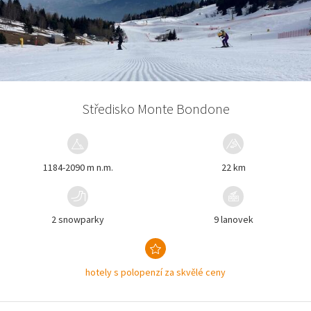
Středisko Monte Bondone
1184-2090 m n.m.
22 km
2 snowparky
9 lanovek
hotely s polopenzí za skvělé ceny