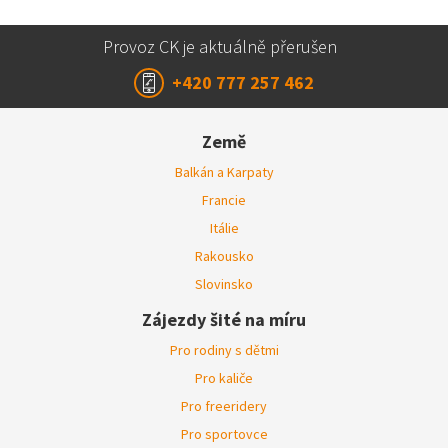
Provoz CK je aktuálně přerušen
+420 777 257 462
Země
Balkán a Karpaty
Francie
Itálie
Rakousko
Slovinsko
Zájezdy šité na míru
Pro rodiny s dětmi
Pro kaliče
Pro freeridery
Pro sportovce