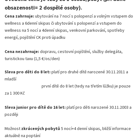
obsazenosti= 2 dospělé osoby).
Cena zahrnuje:
ubytování na 7 nocí s polopenzí a volným vstupem do
wellness a 6denní skipas či ubytování s polopenzí a vstupem do
wellness na 5 nocí a 4denní skipas, venkovní parkování, spotřeby
energií, pojištění CK proti úpadku
Cena nezahrnuje:
dopravu, cestovní pojištění, služby delegáta,
turistickou taxu (1,5 €/os/den)
Sleva pro děti do 8 let:
platí pro druhé dítě narozené 30.11.2011 a
mladší
první dítě do 8 let (tedy na třetím lůžku) je pouze
za 1 300 Kč
Sleva junior pro dítě do 16 let:
platí pro děti narozené 30.11.2003 a
později
Možnost
zkrácených pobytů
5 nocí+4 denní skipas, bližší informace
aktuálně na poptání