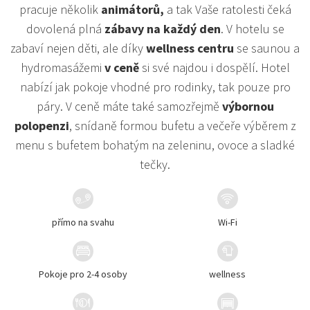
pracuje několik
animátorů,
a tak Vaše ratolesti čeká
dovolená plná
zábavy na každý den
. V hotelu se
zabaví nejen děti, ale díky
wellness centru
se saunou a
hydromasážemi
v ceně
si své najdou i dospělí. Hotel
nabízí jak pokoje vhodné pro rodinky, tak pouze pro
páry. V ceně máte také samozřejmě
výbornou
polopenzi
, snídaně formou bufetu a večeře výběrem z
menu s bufetem bohatým na zeleninu, ovoce a sladké
tečky.
přímo na svahu
Wi-Fi
Pokoje pro 2-4 osoby
wellness