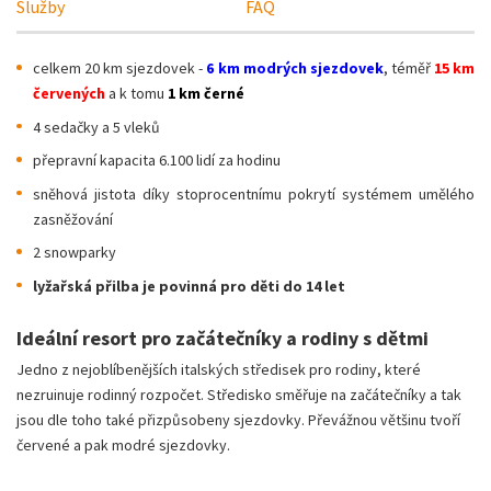
Služby
FAQ
celkem 20 km sjezdovek -
6 km modrých sjezdovek
, téměř
15 km
červených
a k tomu
1 km černé
4 sedačky a 5 vleků
přepravní kapacita 6.100 lidí za hodinu
sněhová jistota díky stoprocentnímu pokrytí systémem umělého
zasněžování
2 snowparky
lyžařská přilba je povinná pro děti do 14 let
Ideální resort pro začátečníky a rodiny s dětmi
Jedno z nejoblíbenějších italských středisek pro rodiny, které
nezruinuje rodinný rozpočet. Středisko směřuje na začátečníky a tak
jsou dle toho také přizpůsobeny sjezdovky. Převážnou většinu tvoří
červené a pak modré sjezdovky.