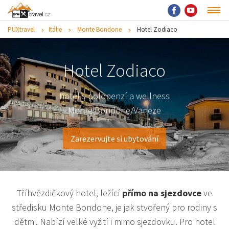
PUXtravel
Itálie
Monte Bondone
Hotel Zodiaco
Hotel Zodiaco
hotel s polopenzí a wellness
Monte Bondone/Vaneze
Zarezervujte si ubytování
Tříhvězdičkový hotel, ležící
přímo na sjezdovce
ve
středisku Monte Bondone, je jak stvořený pro rodiny s
dětmi. Nabízí velké vyžití i mimo sjezdovku. Pro hotel