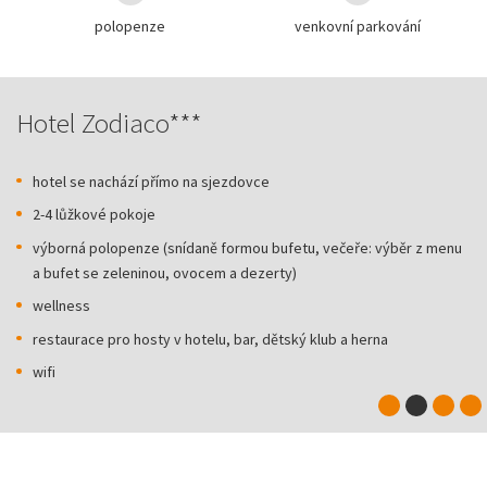
polopenze
venkovní parkování
Hotel Zodiaco***
hotel se nachází přímo na sjezdovce
2-4 lůžkové pokoje
výborná polopenze (snídaně formou bufetu, večeře: výběr z menu
a bufet se zeleninou, ovocem a dezerty)
wellness
restaurace pro hosty v hotelu, bar, dětský klub a herna
wifi