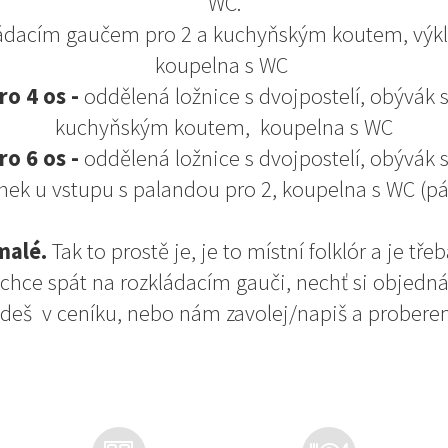
WC.
ádacím gaučem pro 2 a kuchyňským koutem, výkle
koupelna s WC
o 4 os -
oddělená ložnice s dvojpostelí, obývák 
kuchyňským koutem, koupelna s WC
o 6 os -
oddělená ložnice s dvojpostelí, obývák
ek u vstupu s palandou pro 2, koupelna s WC (pá
malé.
Tak to prostě je, je to místní folklór a je tře
chce spát na rozkládacím gauči, nechť si objedná 
jdeš v ceníku, nebo nám zavolej/napiš a probere