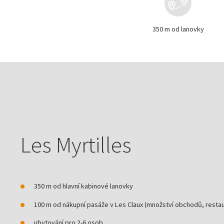
350 m od lanovky
Les Myrtilles
350 m od hlavní kabinové lanovky
100 m od nákupní pasáže v Les Claux (množství obchodů, restaur
ubytování pro 2-6 osob