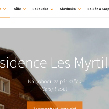
e
Itálie
Rakousko
Slovinsko
Balkán a Kar
sidence Les Myrtil
Na pohodu za pár kaček
Vars/Risoul
Zarezervujte si ubytování