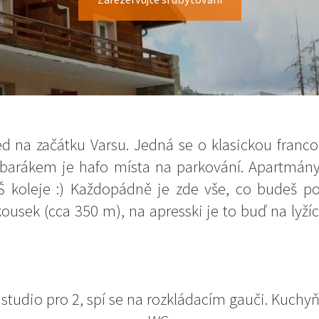
ed na začátku Varsu. Jedná se o klasickou franc
barákem je hafo místa na parkování. Apartmány
Š koleje :) Každopádně je zde vše, co budeš po
usek (cca 350 m), na apresski je to buď na lyž
tudio pro 2, spí se na rozkládacím gauči. Kuchy