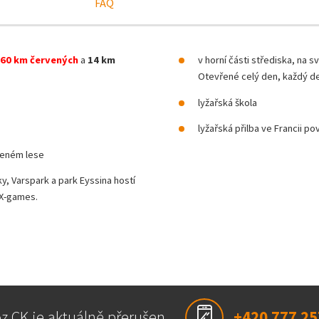
FAQ
60 km červených
a
14 km
v horní části střediska, na 
Otevřené celý den, každý de
lyžařská škola
lyžařská přilba ve Francii po
ženém lese
y, Varspark a park Eyssina hostí
 X-games.
z CK je aktuálně přerušen
+420 777 25