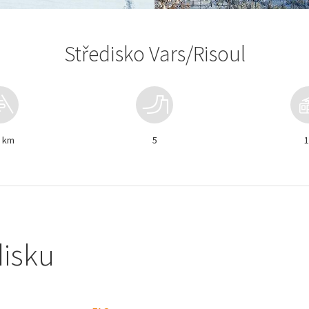
Středisko Vars/Risoul
0 km
5
1
disku