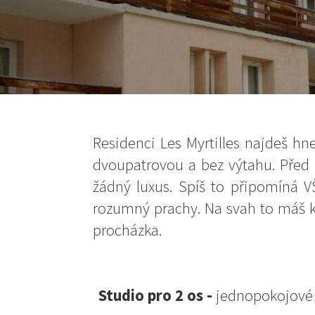
Residenci Les Myrtilles najdeš hn
dvoupatrovou a bez výtahu. Před 
žádný luxus. Spíš to připomíná V
rozumný prachy. Na svah to máš ko
procházka.
Studio pro 2 os -
jednopokojové s