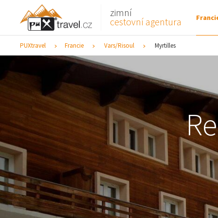
zimní
Franci
cestovní agentura
PUXtravel
Francie
Vars/Risoul
Myrtilles
Re