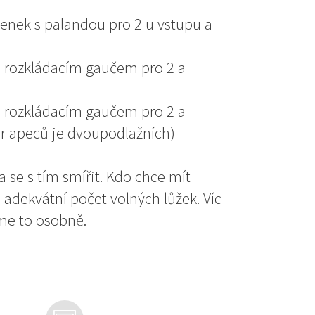
nek s palandou pro 2 u vstupu a
s rozkládacím gaučem pro 2 a
 s rozkládacím gaučem pro 2 a
r apeců je dvoupodlažních)
ba se s tím smířit. Kdo chce mít
adekvátní počet volných lůžek. Víc
me to osobně.