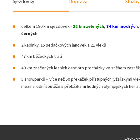
Sjezdovky
Doprava
Služby
celkem 180 km sjezdovek -
22 km zelených
,
84 km modrých
,
černých
2 kabinky, 15 sedačkových lanovek a 21 vleků
47 km běžeckých tratí
40 km značených lesních cest pro procházky ve sněhem zasně
5 snowparků - více než 50 překážek přístupných lyžařskými vlek
mezinárodní soutěže s překážkami hodných olympijských her a
Provo