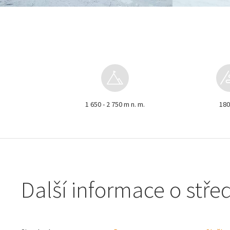
1 650 - 2 750 m n. m.
18
Další informace o stře