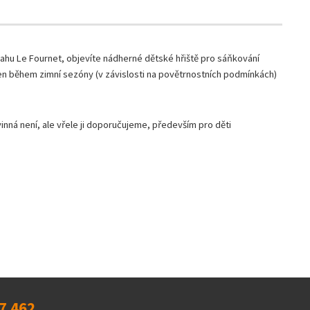
svahu Le Fournet, objevíte nádherné dětské hřiště pro sáňkování
n během zimní sezóny (v závislosti na povětrnostních podmínkách)
vinná není, ale vřele ji doporučujeme, především pro děti
7 462