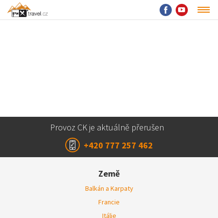
Provoz CK je aktuálně přerušen
+420 777 257 462
Země
Balkán a Karpaty
Francie
Itálie