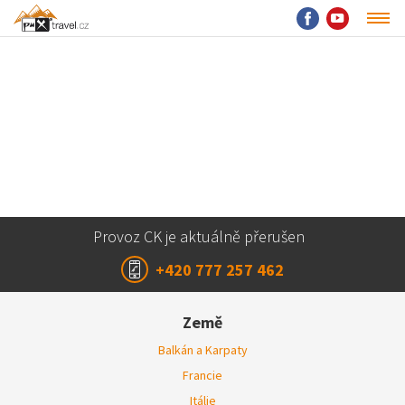
Provoz CK je aktuálně přerušen
+420 777 257 462
Země
Balkán a Karpaty
Francie
Itálie