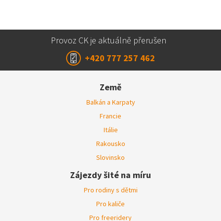
Provoz CK je aktuálně přerušen
+420 777 257 462
Země
Balkán a Karpaty
Francie
Itálie
Rakousko
Slovinsko
Zájezdy šité na míru
Pro rodiny s dětmi
Pro kaliče
Pro freeridery