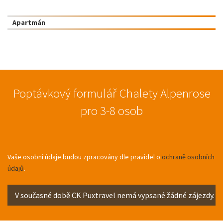
Apartmán
Poptávkový formulář Chalety Alpenrose
pro 3-8 osob
Vaše osobní údaje budou zpracovány dle pravidel o
ochraně osobních
údajů
.