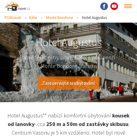
PUXtravel
Itálie
Monte Bondone
Hotel Augustus
Hotel Augustus
nově zrekonstruovaný hotel s polopenzí
Monte Bondone/Vaneze
Zarezervujte si ubytování
Hotel Augustus** nabízí komfortní ubytování
kousek
od lanovky
- cca
250 m a 50m od zastávky skibusu
.
Centrum Vasonu je 5 km vzdáleno. Hotel byl nově