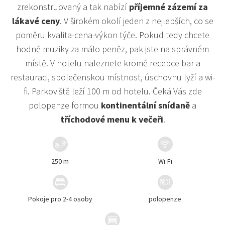
zrekonstruovaný a tak nabízí
příjemné zázemí za
lákavé ceny
. V širokém okolí jeden z nejlepších, co se
poměru kvalita-cena-výkon týče. Pokud tedy chcete
hodně muziky za málo peněz, pak jste na správném
místě. V hotelu naleznete kromě recepce bar a
restauraci, společenskou místnost, úschovnu lyží a wi-
fi. Parkoviště leží 100 m od hotelu. Čeká Vás zde
polopenze formou
kontinentální snídaně
a
tříchodové menu k večeři
.
250 m
Wi-Fi
Pokoje pro 2-4 osoby
polopenze