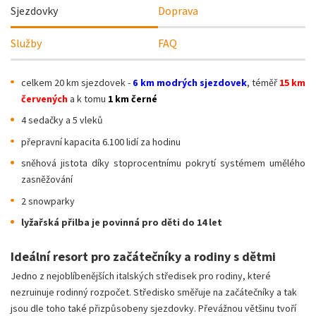
Sjezdovky
Doprava
Služby
FAQ
celkem 20 km sjezdovek -
6 km modrých sjezdovek
, téměř
15 km
červených
a k tomu
1 km černé
4 sedačky a 5 vleků
přepravní kapacita 6.100 lidí za hodinu
sněhová jistota díky stoprocentnímu pokrytí systémem umělého
zasněžování
2 snowparky
lyžařská přilba je povinná pro děti do 14 let
Ideální resort pro začátečníky a rodiny s dětmi
Jedno z nejoblíbenějších italských středisek pro rodiny, které
nezruinuje rodinný rozpočet. Středisko směřuje na začátečníky a tak
jsou dle toho také přizpůsobeny sjezdovky. Převážnou většinu tvoří