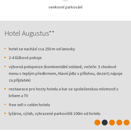
venkovní parkování
Hotel Augustus**
hotel se nachází cca 250 m od lanovky
2-4 lůžkové pokoje
výborná polopenze (kontinentální snídaně, večeře: 3 chodové
menu s teplým předkrmem, hlavní jídlo s přílohou, dezert; nápoje
za příplatek)
restaurace pro hosty hotelu a bar se společenskou místností s
krbem a TV
free wifi v celém hotelu
lyžárna, výtah, vyhrazené parkoviště 100m od hotelu