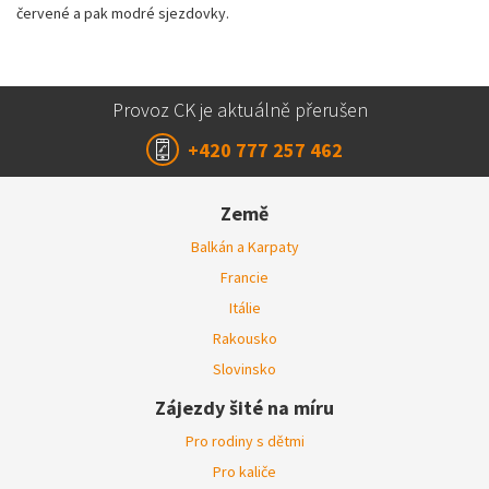
červené a pak modré sjezdovky.
Provoz CK je aktuálně přerušen
+420 777 257 462
Země
Balkán a Karpaty
Francie
Itálie
Rakousko
Slovinsko
Zájezdy šité na míru
Pro rodiny s dětmi
Pro kaliče