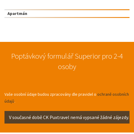
Apartmán
Poptávkový formulář Superior pro 2-4
osoby
Vaše osobní údaje budou zpracovány dle pravidel o
ochraně osobních
údajů
.