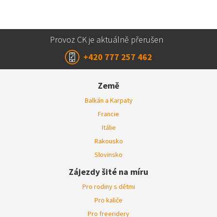
Provoz CK je aktuálně přerušen
+420 777 257 462
Země
Balkán a Karpaty
Francie
Itálie
Rakousko
Slovinsko
Zájezdy šité na míru
Pro rodiny s dětmi
Pro kaliče
Pro freeridery