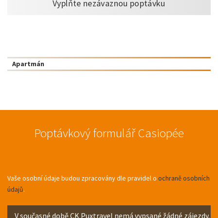
Vyplňte nezávaznou poptávku
Apartmán
Poptávkový formulář Casiopée
Vaše osobní údaje budou zpracovány dle pravidel o
ochraně osobních
údajů
.