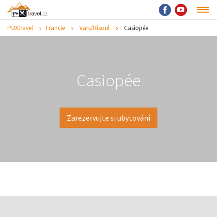
PUXtravel
Francie
Vars/Risoul
Casiopée
Casiopée
Zarezervujte si ubytování