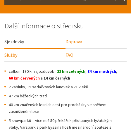
Další informace o středisku
Sjezdovky
Doprava
Služby
FAQ
celkem 180 km sjezdovek -
22 km zelených
,
84 km modrých
,
60 km červených
a
14 km černých
2 kabinky, 15 sedačkových lanovek a 21 vleků
47 km běžeckých tratí
40 km značených lesních cest pro procházky ve sněhem
zasněženém lese
5 snowparků - více než 50 překážek přístupných lyžařskými
vleky, Varspark a park Eyssina hostí mezinárodní soutěže s