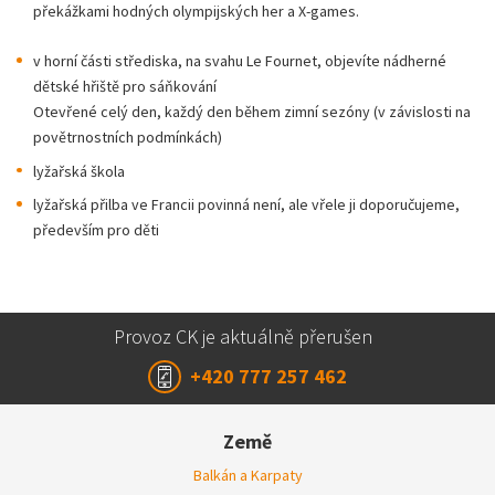
překážkami hodných olympijských her a X-games.
v horní části střediska, na svahu Le Fournet, objevíte nádherné
dětské hřiště pro sáňkování
Otevřené celý den, každý den během zimní sezóny (v závislosti na
povětrnostních podmínkách)
lyžařská škola
lyžařská přilba ve Francii povinná není, ale vřele ji doporučujeme,
především pro děti
Provoz CK je aktuálně přerušen
+420 777 257 462
Země
Balkán a Karpaty