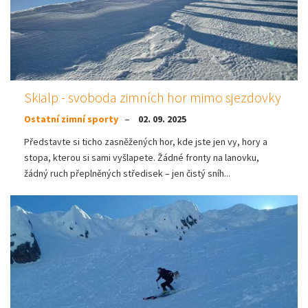
Skialp - svoboda zimních hor mimo sjezdovky
Ostatní zimní sporty
02. 09. 2025
Představte si ticho zasněžených hor, kde jste jen vy, hory a
stopa, kterou si sami vyšlapete. Žádné fronty na lanovku,
žádný ruch přeplněných středisek – jen čistý sníh...