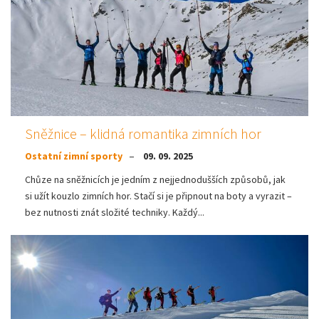
Sněžnice – klidná romantika zimních hor
Ostatní zimní sporty
09. 09. 2025
Chůze na sněžnicích je jedním z nejjednodušších způsobů, jak
si užít kouzlo zimních hor. Stačí si je připnout na boty a vyrazit –
bez nutnosti znát složité techniky. Každý...