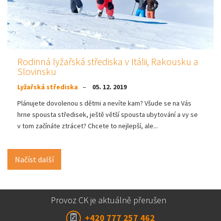
Rodinná lyžařská střediska v Itálii, Rakousku a
Slovinsku
Lyžařská střediska
05. 12. 2019
Plánujete dovolenou s dětmi a nevíte kam? Všude se na Vás
hrne spousta středisek, ještě větší spousta ubytování a vy se
v tom začínáte ztrácet? Chcete to nejlepší, ale...
Načíst další
Provoz CK je aktuálně přerušen
+420 777 257 462