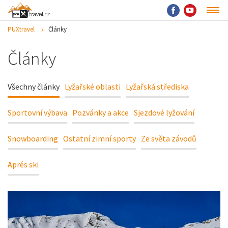
PUXtravel
Články
Články
Všechny články
Lyžařské oblasti
Lyžařská střediska
Sportovní výbava
Pozvánky a akce
Sjezdové lyžování
Snowboarding
Ostatní zimní sporty
Ze světa závodů
Aprés ski